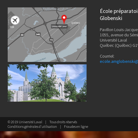
École préparato
Globenski
Pavillon Louis-Jacque
1055, avenue du Sémi
Université Laval
Québec (Québec) G1
Courriel:
ecole.amglobenski@
© 2019 Université Laval
Tous droits réservés
Conditions générales d'utilisation
Fraudes en ligne