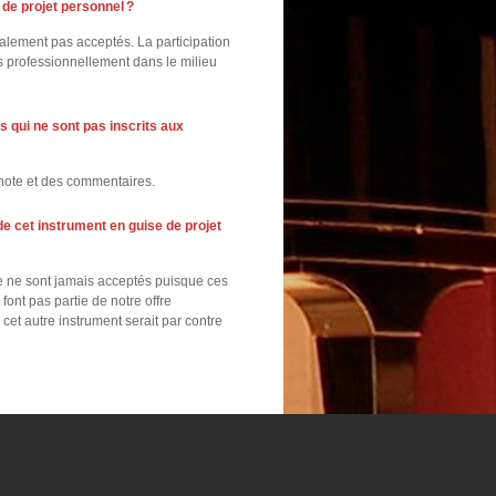
 de projet personnel ?
ralement pas acceptés. La participation
as professionnellement dans le milieu
s qui ne sont pas inscrits aux
e note et des commentaires.
de cet instrument en guise de projet
ce ne sont jamais acceptés puisque ces
font pas partie de notre offre
et autre instrument serait par contre