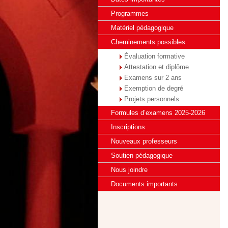
Programmes
Matériel pédagogique
Cheminements possibles
Évaluation formative
Attestation et diplôme
Examens sur 2 ans
Exemption de degré
Projets personnels
Formules d’examens 2025-2026
Inscriptions
Nouveaux professeurs
Soutien pédagogique
Nous joindre
Documents importants