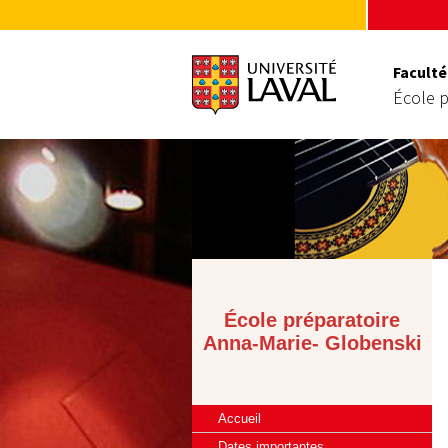
Faculté
École p
École préparatoire
Anna-Marie- Globenski
Accueil
Dates importantes