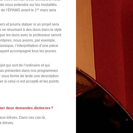
 de nous entendre sur les modalités
er
n de l’ÉPAMG avant le 1
mars sera
rs et pourra statuer si un projet sera
s se résumant à des duos dans le style
que les duos avec le professeur seront
mentaires, nous avions, par exemple,
assique, l’interprétation d’une pièce
é ayant accompagné tous les jeunes
et qui sort de l’ordinaire et qui
t pas présentes dans nos programmes
er sous forme de texte une description
 si celui-ci est accepté et les points
enter deux demandes distinctes ?
ux élèves. Dans ces cas-là,
x élèves.