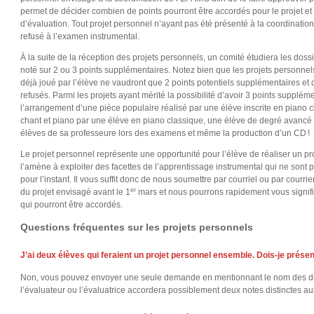
permet de décider combien de points pourront être accordés pour le projet et
d’évaluation. Tout projet personnel n’ayant pas été présenté à la coordinatio
refusé à l’examen instrumental.
À la suite de la réception des projets personnels, un comité étudiera les dossie
noté sur 2 ou 3 points supplémentaires. Notez bien que les projets personnel
déjà joué par l’élève ne vaudront que 2 points potentiels supplémentaires et 
refusés. Parmi les projets ayant mérité la possibilité d’avoir 3 points supplé
l’arrangement d’une pièce populaire réalisé par une élève inscrite en piano cl
chant et piano par une élève en piano classique, une élève de degré avanc
élèves de sa professeure lors des examens et même la production d’un CD !
Le projet personnel représente une opportunité pour l’élève de réaliser un proj
l’amène à exploiter des facettes de l’apprentissage instrumental qui ne son
pour l’instant. Il vous suffit donc de nous soumettre par courriel ou par courri
er
du projet envisagé avant le 1
mars et nous pourrons rapidement vous signifier
qui pourront être accordés.
Questions fréquentes sur les projets personnels
J’ai deux élèves qui feraient un projet personnel ensemble. Dois-je prés
Non, vous pouvez envoyer une seule demande en mentionnant le nom des de
l’évaluateur ou l’évaluatrice accordera possiblement deux notes distinctes au