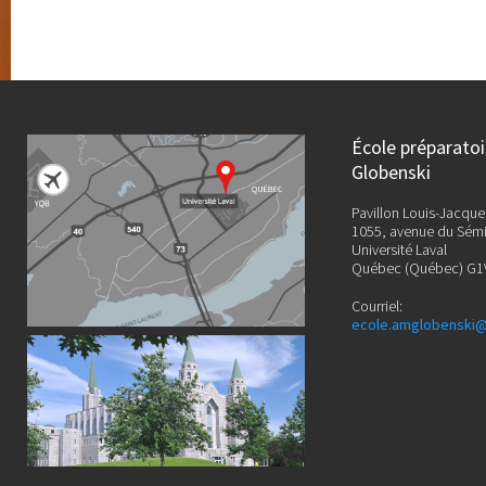
École préparato
Globenski
Pavillon Louis-Jacque
1055, avenue du Sémi
Université Laval
Québec (Québec) G1
Courriel:
ecole.amglobenski@