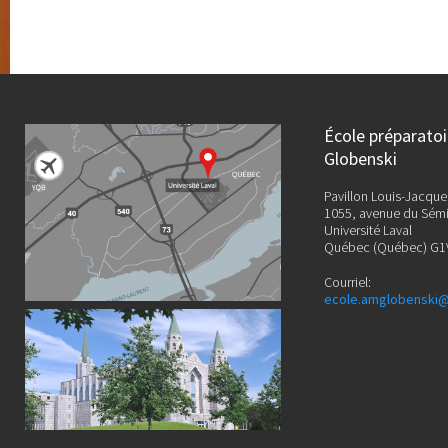
École préparato
Globenski
Pavillon Louis-Jacque
1055, avenue du Sémi
Université Laval
Québec (Québec) G1
Courriel:
ecole.amglobenski@